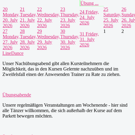
Übung ...
20
21
22
23
25
26
24
Friday,
Monday,
Tuesday,
Wednesday,
Thursday,
Saturday,
Sunday
24. July
20. July
21. July
22. July
23. July
25. July
26. Jul
2026
2026
2026
2026
2026
2026
2026
27
28
29
30
1
2
31
Friday,
Monday,
Tuesday,
Wednesday,
Thursday,
31. July
27. July
28. July
29. July
30. July
2026
2026
2026
2026
2026
LineDance
Unser Nachübungsabend gibt allen Kursteilnehmern die
Möglichkeit, das in den Kursen Gelernte nachzuüben und im
Zweifelsfall einen der Anwesenden Trainer zu Rate zu ziehen.
Übungsabende
Unsere regelmäßigen Veranstaltungen am Wochenende - hier sind
alle Tänzer willkommen, die sich außerhalb der Kurse auf dem
Parkett bewegen möchten.