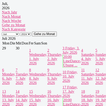
Juli,
2026
Nach Jahr
Nach Monat
Nach Woche
Gehe zu Monat
Nach Kategorie
Gehe zu Monat
Juli 2026
Mon
Die
Mit
Don
Fre
Sam
Son
29
30
3
Friday, 3.
1
2
4
5
July 2026
Wednesday,
Thursday,
Saturday,
Sunday
20:00
1. July
2. July
4. July
5. July
LineDance-
2026
2026
2026
2026
Übung ...
6
7
8
9
11
12
10
Friday,
Monday,
Tuesday,
Wednesday,
Thursday,
Saturday,
Sunday
10. July
6. July
7. July
8. July
9. July
11. July
12. Jul
2026
2026
2026
2026
2026
2026
2026
17
Friday,
13
14
15
16
17. July
18
19
Monday,
Tuesday,
Wednesday,
Thursday,
2026
Saturday,
Sunday
13. July
14. July
15. July
16. July
20:00
18. July
19. Jul
2026
2026
2026
2026
LineDance-
2026
2026