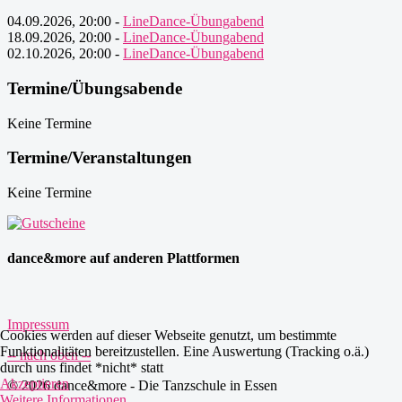
04.09.2026
,
20:00
-
LineDance-Übungabend
18.09.2026
,
20:00
-
LineDance-Übungabend
02.10.2026
,
20:00
-
LineDance-Übungabend
Termine/Übungsabende
Keine Termine
Termine/Veranstaltungen
Keine Termine
dance&more auf anderen Plattformen
Impressum
Cookies werden auf dieser Webseite genutzt, um bestimmte
Funktionalitäten bereitzustellen. Eine Auswertung (Tracking o.ä.)
-- nach oben --
durch uns findet *nicht* statt
Akzeptieren
© 2026 dance&more - Die Tanzschule in Essen
Weitere Informationen