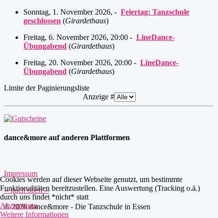
Sonntag, 1. November 2026, -
Feiertag: Tanzschule
geschlossen
(
Girardethaus
)
Freitag, 6. November 2026, 20:00 -
LineDance-
Übungabend
(
Girardethaus
)
Freitag, 20. November 2026, 20:00 -
LineDance-
Übungabend
(
Girardethaus
)
Limite der Paginierungsliste
Anzeige #
dance&more auf anderen Plattformen
Impressum
Cookies werden auf dieser Webseite genutzt, um bestimmte
Funktionalitäten bereitzustellen. Eine Auswertung (Tracking o.ä.)
-- nach oben --
durch uns findet *nicht* statt
Akzeptieren
© 2026 dance&more - Die Tanzschule in Essen
Weitere Informationen