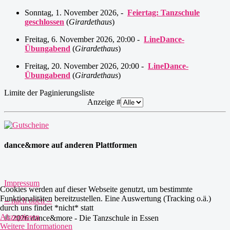
Sonntag, 1. November 2026, -
Feiertag: Tanzschule
geschlossen
(
Girardethaus
)
Freitag, 6. November 2026, 20:00 -
LineDance-
Übungabend
(
Girardethaus
)
Freitag, 20. November 2026, 20:00 -
LineDance-
Übungabend
(
Girardethaus
)
Limite der Paginierungsliste
Anzeige #
dance&more auf anderen Plattformen
Impressum
Cookies werden auf dieser Webseite genutzt, um bestimmte
Funktionalitäten bereitzustellen. Eine Auswertung (Tracking o.ä.)
-- nach oben --
durch uns findet *nicht* statt
Akzeptieren
© 2026 dance&more - Die Tanzschule in Essen
Weitere Informationen