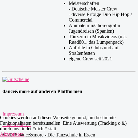
Meisterschaften
- Deutsche Meister Crew
- diverse Erfolge Duo Hip Hop /
Commercial
Animateurin/Choreografin
Jugendreisen (Spanien)
Tänzerin in Musikvideos (u.a.
Raad801, das Lumpenpack)
Auftritte in Clubs und auf
Straßenfesten
eigene Crew seit 2021
dance&more auf anderen Plattformen
Impressum
Cookies werden auf dieser Webseite genutzt, um bestimmte
Funktionalitäten bereitzustellen. Eine Auswertung (Tracking o.ä.)
-- nach oben --
durch uns findet *nicht* statt
Akzeptieren
© 2026 dance&more - Die Tanzschule in Essen